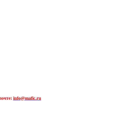
почте:
info@mafic.ru