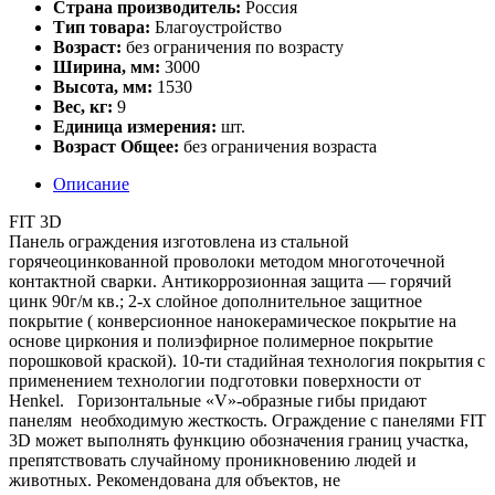
Страна производитель:
Россия
Тип товара:
Благоустройство
Возраст:
без ограничения по возрасту
Ширина, мм:
3000
Высота, мм:
1530
Вес, кг:
9
Единица измерения:
шт.
Возраст Общее:
без ограничения возраста
Описание
FIT 3D
Панель ограждения изготовлена из стальной
горячеоцинкованной проволоки методом многоточечной
контактной сварки. Антикоррозионная защита — горячий
цинк 90г/м кв.; 2-х слойное дополнительное защитное
покрытие ( конверсионное нанокерамическое покрытие на
основе циркония и полиэфирное полимерное покрытие
порошковой краской). 10-ти стадийная технология покрытия с
применением технологии подготовки поверхности от
Henkel. Горизонтальные «V»-образные гибы придают
панелям необходимую жесткость. Ограждение с панелями FIT
3D может выполнять функцию обозначения границ участка,
препятствовать случайному проникновению людей и
животных. Рекомендована для объектов, не