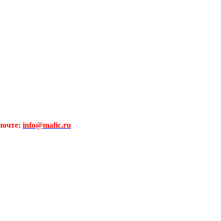
почте:
info@mafic.ru