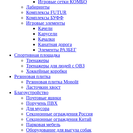
Игровые сетки КОМБО
Лабиринты
Комплексы FUTUR
Комплексы БУФФ
Игровые элементы
Качели
Карусели
Качалки
Канатная дорога
Элементы РАЗБЕГ
Спортивная площадка
Тренажеры
Тренажеры для людей с ОВЗ
Хоккейные коробки
Резиновая плитка
Резиновая плитка Monolit
Ласточкин хвост
Благоустройство
Почтовые ящики
Поручень ПВХ
Для мусора
Секционные ограждения Россия
Секционные ограждения Китай
Парковая мебель
Оборудование для выгула собак