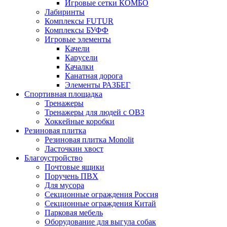
Игровые сетки КОМБО
Лабиринты
Комплексы FUTUR
Комплексы БУФФ
Игровые элементы
Качели
Карусели
Качалки
Канатная дорога
Элементы РАЗБЕГ
Спортивная площадка
Тренажеры
Тренажеры для людей с ОВЗ
Хоккейные коробки
Резиновая плитка
Резиновая плитка Monolit
Ласточкин хвост
Благоустройство
Почтовые ящики
Поручень ПВХ
Для мусора
Секционные ограждения Россия
Секционные ограждения Китай
Парковая мебель
Оборудование для выгула собак