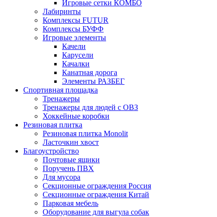
Игровые сетки КОМБО
Лабиринты
Комплексы FUTUR
Комплексы БУФФ
Игровые элементы
Качели
Карусели
Качалки
Канатная дорога
Элементы РАЗБЕГ
Спортивная площадка
Тренажеры
Тренажеры для людей с ОВЗ
Хоккейные коробки
Резиновая плитка
Резиновая плитка Monolit
Ласточкин хвост
Благоустройство
Почтовые ящики
Поручень ПВХ
Для мусора
Секционные ограждения Россия
Секционные ограждения Китай
Парковая мебель
Оборудование для выгула собак