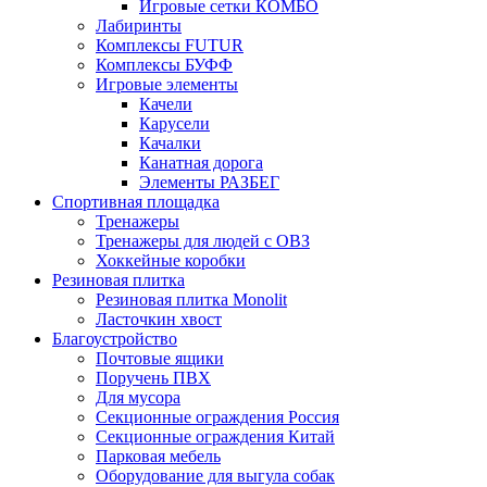
Игровые сетки КОМБО
Лабиринты
Комплексы FUTUR
Комплексы БУФФ
Игровые элементы
Качели
Карусели
Качалки
Канатная дорога
Элементы РАЗБЕГ
Спортивная площадка
Тренажеры
Тренажеры для людей с ОВЗ
Хоккейные коробки
Резиновая плитка
Резиновая плитка Monolit
Ласточкин хвост
Благоустройство
Почтовые ящики
Поручень ПВХ
Для мусора
Секционные ограждения Россия
Секционные ограждения Китай
Парковая мебель
Оборудование для выгула собак